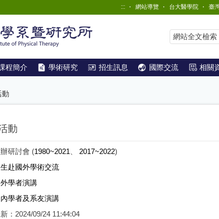
:::
網站導覽
台大醫學院
臺
課程簡介
學術研究
招生訊息
國際交流
相關
活動
活動
辦研討會 (
1980~2021
、
2017~2022
)
師生赴國外學術交流
國外學者演講
國內學者及系友演講
更新：
2024/09/24 11:44:04