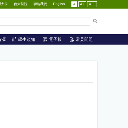
灣大學
台大醫院
聯絡我們
English
A
A+
A++
網
站
全
文
資源
學生須知
電子報
常見問題
檢
索