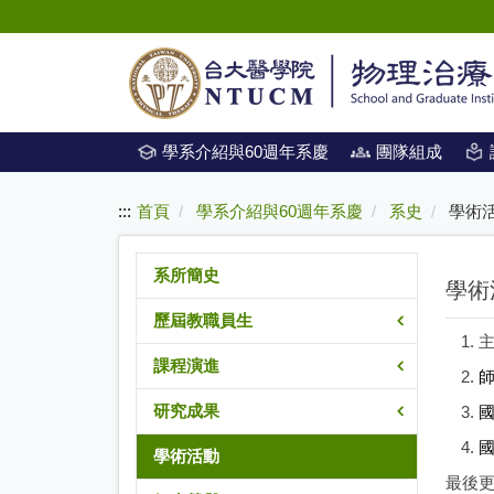
:::
跳
到
主
要
內
學系介紹與60週年系慶
團隊組成
容
:::
首頁
學系介紹與60週年系慶
系史
學術
系所簡史
學術
歷屆教職員生
主
課程演進
研究成果
學術活動
最後