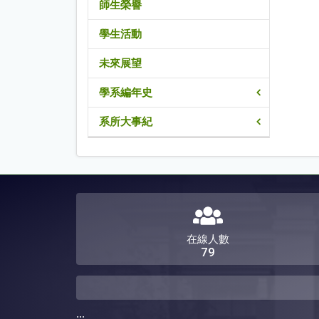
師生榮譽
學生活動
未來展望
學系編年史
系所大事紀
在線人數
79
:::