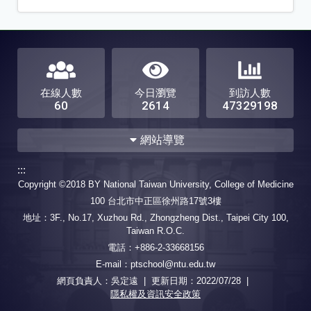
在線人數
今日瀏覽
到訪人數
60
2614
47329198
網站導覽
:::
學系介紹與60週年系慶
團隊組成
Copyright ©2018 BY National Taiwan University, College of Medicine
設立宗旨
教學理念
系所成員
100 台北市中正區徐州路17號3樓
教育目標
核心能力
特色
物理治療中心同仁
地址：3F., No.17, Xuzhou Rd., Zhongzheng Dist., Taipei City 100,
60週年系慶(2027/11/6~7)
物理治療技術科同仁
Taiwan R.O.C.
空間配置
畢業概況
88-99學年度
電話：+886-2-33668156
未來發展的方向
年報
100-105學年度
E-mail：ptschool@ntu.edu.tw
系所架構
何謂物理治療
106-110學年度
網頁負責人：吳定遠 | 更新日期：
2022/07/28
|
骨科物理治療
111-115學年度
隱私權及資訊安全政策
神經物理治療