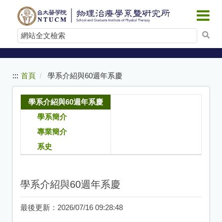
:::
跳
到
網
主
站
要
內
全
容
文
:::
首頁
學系介紹與60週年系慶
檢
索
學系介紹與60週年系慶
學系簡介
專業簡介
系史
學系介紹與60週年系慶
最後更新：
2026/07/16 09:28:48