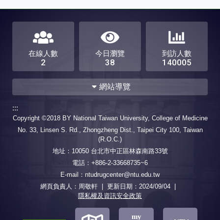
在線人數
今日瀏覽
到訪人數
2
38
140005
網站導覽
:::
中心簡介
中心成員
Copyright ©2018 BY National Taiwan University, College of Medicine
中心簡介
歷史沿革
中心組長
諮詢委員
No. 33, Linsen S. Rd., Zhongzheng Dist., Taipei City 100, Taiwan
設置辦法
(R.O.C.)
地址：10050 台北市中正區林森南路33號
委託服務項目
最新消息
電話：+886-2-33668735~6
申請書下載
E-mail：ntudrugcenter@ntu.edu.tw
委託服務項目總覽
網頁負責人：周敬軒 | 更新日期：
2024/09/04
|
藥物探索
藥物分析
隱私權及資訊安全政策
藥劑研究
藥物動力學
藥效及毒理評估
藥物資訊
my
產學推動