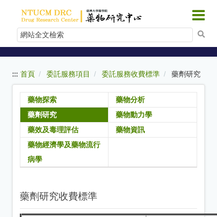
:::
跳
到
網
主
站
要
內
全
容
文
:::
首頁
委託服務項目
委託服務收費標準
藥劑研究
檢
索
藥物探索
藥物分析
藥劑研究
藥物動力學
藥效及毒理評估
藥物資訊
藥物經濟學及藥物流行
病學
藥劑研究收費標準