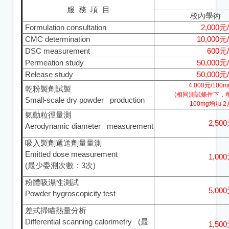
服 務 項 目
校內學術
Formulation consultation
2,000
CMC determination
10,000
DSC measurement
600
Permeation study
50,000
Release study
50,000
4,000元/100
乾粉製劑試製
(相同測試條件下
Small-scale dry powder production
100mg增加 2,
氣動粒徑量測
2,50
Aerodynamic diameter measurement
吸入製劑遞送劑量量測
Emitted dose measurement
1,00
(最少委測次數：3次)
粉體吸濕性測試
5,00
Powder hygroscopicity test
差式掃瞄熱量分析
Differential scanning calorimetry (最
1,50