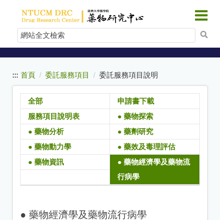
:::
跳
到
網
主
站
要
內
全
容
文
:::
首頁
委託服務項目
委託服務項目說明
檢
索
全部
申請書下載
服務項目說明表
● 藥物探索
● 藥物分析
● 藥劑研究
● 藥物動力學
● 藥效及毒理評估
● 藥物資訊
● 藥物經濟學及藥物流
行病學
● 藥物經濟學及藥物流行病學