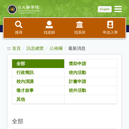
:::
English
跳
到
主
要
內
搜尋
找老師
找系所
申請入學
容
:::
首頁
訊息總覽
公佈欄
最新消息
全部
獎助申請
行政簡訊
校內活動
校內演講
計畫申請
徵才啟事
校外活動
其他
全部