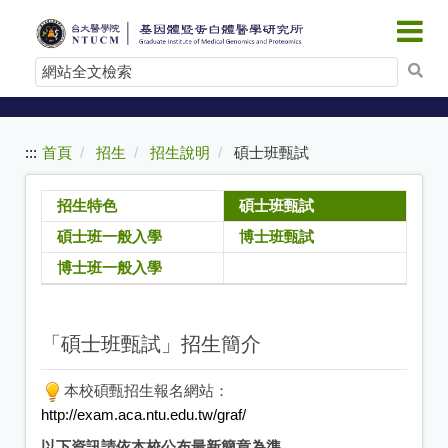
:::
跳
到
網
主
站
要
內
全
容
文
:::
首頁
招生
招生說明
碩士班甄試
檢
索
招生特色
碩士班甄試
碩士班一般入學
博士班甄試
博士班一般入學
「碩士班甄試」招生簡介
本校碩甄招生報名網站：
http://exam.aca.ntu.edu.tw/graf/
以下資訊請依本校公布最新簡章為準