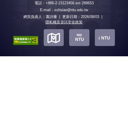
成員簡介
招生
電話：+886-2-23123456 ext 288653
E-mail：sshsiao@ntu.edu.tw
招生特色
碩士班甄試
碩士班一般入學
網頁負責人：蕭詩珊 | 更新日期：
2026/08/03
|
隱私權及資訊安全政策
博士班甄試
博士班一般入學
課程
地
下載專區
地
地
my
NTU
i
NTU
活動花絮
常用連結
圖
圖
圖
FB
捐款