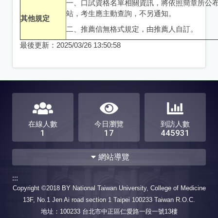
一、口試資格名單相關資訊，將依照簡章所公
站，考生應主動查詢，不另通知。
其他規定
二、推薦信無格式規定，由推薦人自訂。
最後更新：
2025/03/26 13:50:58
在線人數
今日瀏覽
到訪人數
1
17
445931
網站導覽
:::
本所簡介
最新消息
Copyright ©2018 BY National Taiwan University, College of Medicine
關於基蛋所
未來發展
13F, No.1 Jen Ai road section 1 Taipei 100233 Taiwan R.O.C.
本所位置
地址：100233 台北市中正區仁愛路一段一號13樓