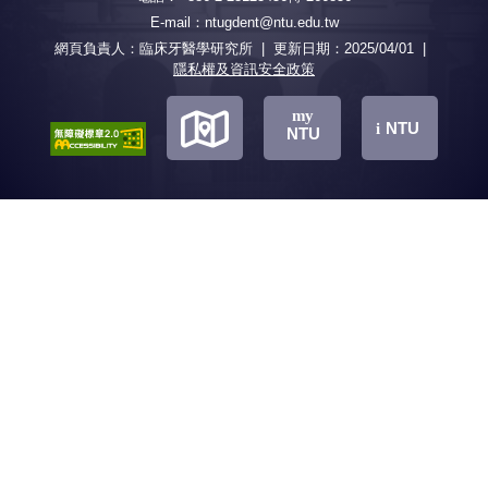
牙髓病學組
牙周病學組
E-mail：ntugdent@ntu.edu.tw
補綴學組
兒童牙科學組
網頁負責人：臨床牙醫學研究所 | 更新日期：
2025/04/01
|
齒顎矯正學組
隱私權及資訊安全政策
口腔顎面外科學組
共同科目
博士班
地
地
地
my
臨牙所課程地圖
NTU
i
NTU
研究領域
活動影片
圖
圖
圖
研究組別
研究群
3月Happy Hour韓良俊教授
傑出論文
學術競賽成果
演講(1)
4月Happy Hour葉宇醫師演
講
5月Happy Hour韓良俊教授
演講(2)
6月Happy Hour蕭裕源教授
演講
7月Happy Hour陳耀昌教授
演講
8月Happy Hour關學婉教授
演講
9月Happy Hour張文亮教授