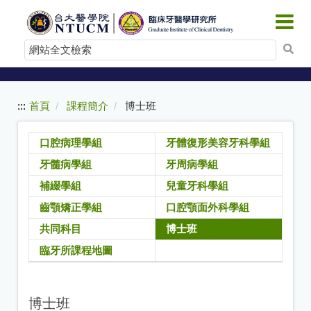
:::
跳
到
網
主
站
要
內
全
容
文
:::
首頁
課程簡介
博士班
檢
索
口腔病理學組
牙體復形美容牙科學組
牙髓病學組
牙周病學組
補綴學組
兒童牙科學組
齒顎矯正學組
口腔顎面外科學組
共同科目
博士班
臨牙所課程地圖
博士班