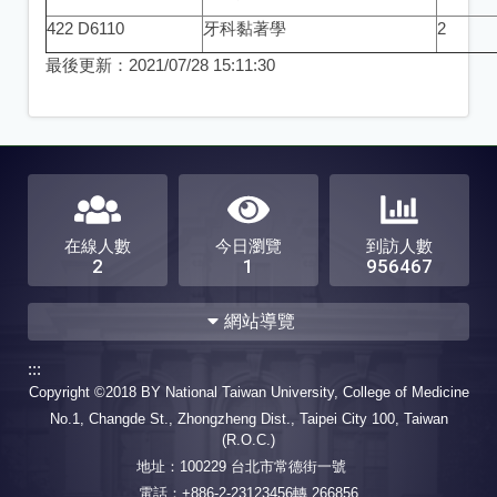
422 D6110
牙科黏著學
2
最後更新：
2021/07/28 15:11:30
在線人數
今日瀏覽
到訪人數
2
1
956467
網站導覽
:::
本所簡介
師資介紹
Copyright ©2018 BY National Taiwan University, College of Medicine
No.1, Changde St., Zhongzheng Dist., Taipei City 100, Taiwan
最新消息
課程簡介
(R.O.C.)
口腔病理學組
地址：100229 台北市常德街一號
牙體復形美容牙科學組
電話：+886-2-23123456轉 266856