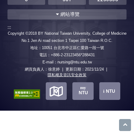
網站導覽
:::
系所簡介
課程資訊
Copyright ©2018 BY National Taiwan University, College of Medicine
系所概述
目標與宗旨
必修
選修
No.1 Jen Ai road section 1 Taipei 100 Taiwan R.O.C.
系所特色
現任主任
碩士班課程地圖
地址：10051 台北市中正區仁愛路一段一號
歷屆主任
圖書視聽
專科護理師組必修
電話：+886-2-23123456*288431
臨床技能中心
系所位置
臨床研究護理師組必修
E-mail：nursing@ntu.edu.tw
影音
臨床護理組必修
網頁負責人：徐意婷 | 更新日期：
社區護理組必修
2021/11/24
|
隱私權及資訊安全政策
婦女健康暨母嬰護理組必修
兒童暨家庭護理組必修
地
地
地
my
精神暨心理衛生護理組必修
NTU
i
NTU
專科護理師公費生必修
共同必修
圖
圖
圖
大學部選課注意事項(擋修
規定)
一年級必修
二年級必修
回
三年級必修
四年級必修