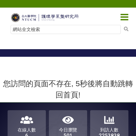
跳
到
網
主
站
要
內
全
容
文
檢
索
您訪問的頁面不存在, 5秒後將自動跳轉
回首頁!
在線人數
今日瀏覽
到訪人數
6
501
2253838