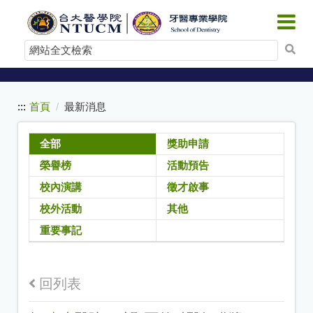
:::
跳
到
網
主
站
要
內
全
容
文
:::
首頁
最新消息
檢
索
全部
獎助申請
榮譽榜
活動預告
校內演講
徵才啟事
校外活動
其他
重要事記
回列表