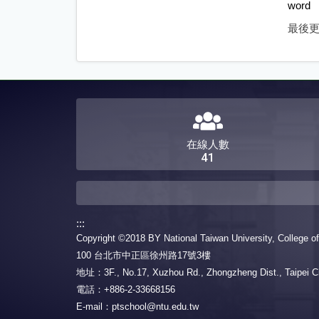
word
最後
在線人數
41
:::
學系介紹與60週年系慶
團隊組
Copyright ©2018 BY National Taiwan University, College o
設立宗旨
教學理念
教育目標
系所成
100 台北市中正區徐州路17號3樓
核心能力
特色
物理治
地址：3F., No.17, Xuzhou Rd., Zhongzheng Dist., Taipei Ci
60週年系慶(2027/11/6~7)
空間配置
100-1
電話：+886-2-33668156
畢業概況
未來發展的方向
年報
111-1
E-mail：ptschool@ntu.edu.tw
系所架構
何謂物理治療