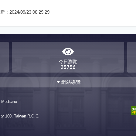
更新：
2024/09/23 08:29:29
今日瀏覽
25756
網站導覽
成
課程簡介
f Medicine
員
物理治療中心同仁
六年制
僑生國際生國文
課程
療技術科同仁
88-99學年度
探索學分
學位名稱
骨科物理
ty 100, Taiwan R.O.C.
05學年度
106-110學年度
兒童物理治療組
呼吸循環物理
15學年度
神經物理治療組
研究生選定指導教授申請表