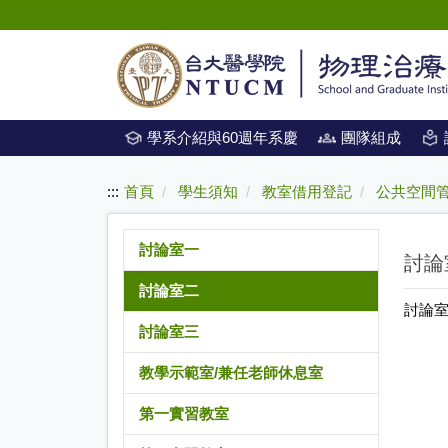
:::
跳
到
主
要
內
學系介紹與60週年系慶
團隊組成
容
:::
首頁
學生須知
教室借用登記
公共空間
討論室一
討論
討論室二
討論
討論室三
教學示範室/兼任老師休息室
第一實習教室