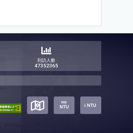
到訪人數
47352365
學術研究
地
地
地
my
充抵
核心肌群與脊椎動態穩定研究室
NTU
i
NTU
治療組
動作表現分析實驗室
治療組
競技物理治療實驗室
動作分析實驗室
圖
圖
圖
感覺動作整合實驗室
肌動學研究室(主持人退休)