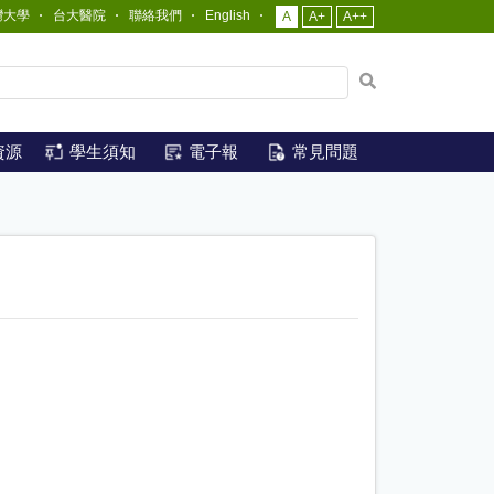
灣大學
台大醫院
聯絡我們
English
A
A+
A++
網
站
全
文
資源
學生須知
電子報
常見問題
檢
索