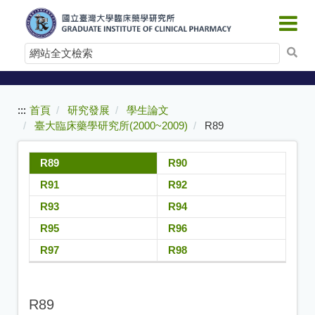
:::
跳
到
網
主
要
站
內
全
容
文
:::
首頁
研究發展
學生論文
檢
臺大臨床藥學研究所(2000~2009)
R89
索
R89
R90
R91
R92
R93
R94
R95
R96
R97
R98
R89