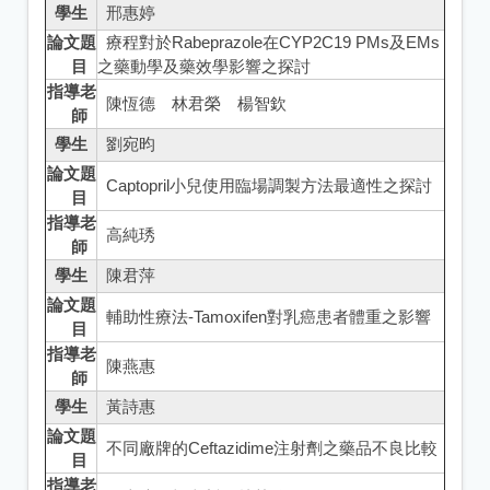
學生
邢惠婷
論文題
療程對於Rabeprazole在CYP2C19 PMs及EMs
目
之藥動學及藥效學影響之探討
指導老
陳恆德 林君榮 楊智欽
師
學生
劉宛昀
論文題
Captopril小兒使用臨場調製方法最適性之探討
目
指導老
高純琇
師
學生
陳君萍
論文題
輔助性療法-Tamoxifen對乳癌患者體重之影響
目
指導老
陳燕惠
師
學生
黃詩惠
論文題
不同廠牌的Ceftazidime注射劑之藥品不良比較
目
指導老