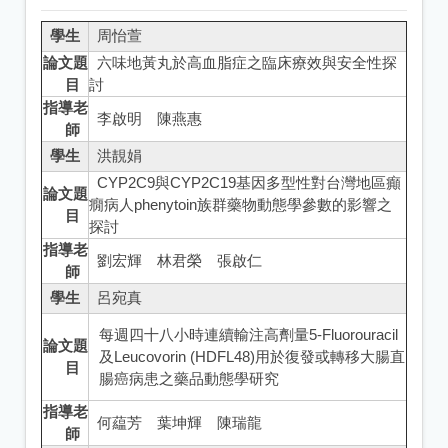
學生
周怡萱
論文題
六味地黃丸於高血脂症之臨床療效與安全性探
目
討
指導老
李啟明 陳燕惠
師
學生
洪靚娟
CYP2C9與CYP2C19基因多型性對台灣地區癲
論文題
癇病人phenytoin族群藥物動態學參數的影響之
目
探討
指導老
劉宏輝 林君榮 張啟仁
師
學生
呂宛真
每週四十八小時連續輸注高劑量5-Fluorouracil
論文題
及Leucovorin (HDFL48)用於復發或轉移大腸直
目
腸癌病患之藥品動態學研究
指導老
何藴芳 葉坤輝 陳瑞龍
師