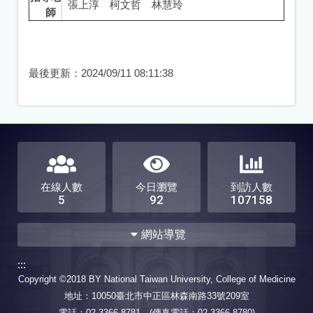
張上淳 柯文哲 林慧玲
師
最後更新：
2024/09/11 08:11:38
在線人數
今日瀏覽
到訪人數
5
92
107158
網站導覽
:::
最新消息
本所簡介
Copyright ©2018 BY National Taiwan University, College of Medicine
全部
招生
徵才
簡介
組織架構
地址：10050臺北市中正區林森南路33號209室
學術活動
所辦公告
榮譽榜
教學及研究設備
電話：02-3366-8781 (傳真電話：02-3366-8780)