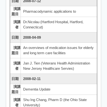
日期
2008-07-12
演講
Pharmacodynamic applications to
題目
演講
Dr.Nicolau (Hartford Hospital, Hartford,
者
Connecticut)
日期
2008-04-09
演講
An overviews of medication issues for elderly
題目
and long term care facilities
演講
Jan J. Tien (Veterans Health Administration
者
New Jersey Healthcare Servies)
日期
2008-02-11
演講
Dementia Update
題目
演講
Shu Ing Chang, Pharm D (the Ohio State
者
University)