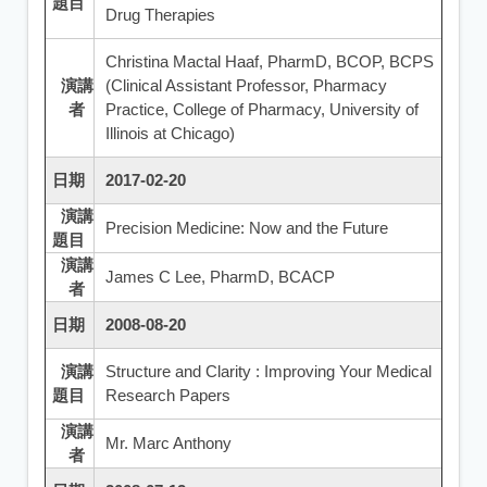
題目
Drug Therapies
Christina Mactal Haaf, PharmD, BCOP, BCPS
演講
(Clinical Assistant Professor, Pharmacy
者
Practice, College of Pharmacy, University of
Illinois at Chicago)
日期
2017-02-20
演講
Precision Medicine: Now and the Future
題目
演講
James C Lee, PharmD, BCACP
者
日期
2008-08-20
演講
Structure and Clarity : Improving Your Medical
題目
Research Papers
演講
Mr. Marc Anthony
者