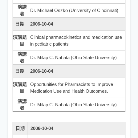
演講
Dr. Michael Oszko (University of Cincinnati)
者
日期
2006-10-04
演講題
Clinical pharmacokinetics and medication use
目
in pediatric patients
演講
Dr. Milap C. Nahata (Ohio State University)
者
日期
2006-10-04
演講題
Opportunities for Pharmacists to Improve
目
Medication Use and Health Outcomes.
演講
Dr. Milap C. Nahata (Ohio State University)
者
日期
2006-10-04