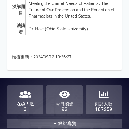
Meeting the Unmet Needs of Patients: The
演講題
Future of Our Profession and the Education of
目
Pharmacists in the United States.
演講
Dr. Hale (Ohio State University)
者
最後更新：
2024/09/12 13:26:27
在線人數
今日瀏覽
到訪人數
3
92
107259
網站導覽