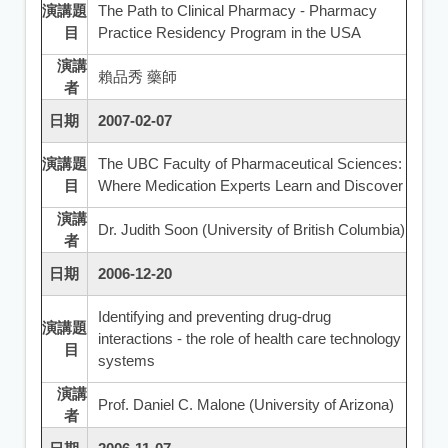
演講題
The Path to Clinical Pharmacy - Pharmacy
目
Practice Residency Program in the USA
演講
賴品秀 藥師
者
日期
2007-02-07
演講題
The UBC Faculty of Pharmaceutical Sciences:
目
Where Medication Experts Learn and Discover
演講
Dr. Judith Soon (University of British Columbia)
者
日期
2006-12-20
Identifying and preventing drug-drug
演講題
interactions - the role of health care technology
目
systems
演講
Prof. Daniel C. Malone (University of Arizona)
者