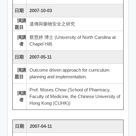
日期
2007-10-03
演講
遺傳與藥物安全之研究
題目
演講
蔡慧婷 博士 (University of North Carolina at
者
Chapel Hill)
日期
2007-05-11
演講
Outcome driven approach for curriculum
題目
planning and implementation.
Prof. Moses Chow (School of Pharmacy,
演講
Faculty of Medicine, the Chinese University of
者
Hong Kong (CUHK))
日期
2007-04-11