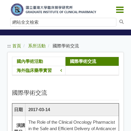
:::
跳
到
網
主
要
站
內
全
容
文
:::
首頁
系所活動
國際學術交流
檢
索
國內學術活動
國際學術交流
海外臨床藥學實習
國際學術交流
日期
2017-03-14
The Role of the Clinical Oncology Pharmacist
演講
in the Safe and Efficient Delivery of Anticancer