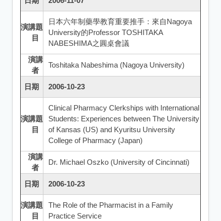
日期
2006-11-07
日本六年制藥學教育重要推手：來自Nagoya
演講題
University的Professor TOSHITAKA
目
NABESHIMA之圓桌會議
演講
Toshitaka Nabeshima (Nagoya University)
者
日期
2006-10-23
Clinical Pharmacy Clerkships with International
演講題
Students: Experiences between The University
目
of Kansas (US) and Kyuritsu University
College of Pharmacy (Japan)
演講
Dr. Michael Oszko (University of Cincinnati)
者
日期
2006-10-23
演講題
The Role of the Pharmacist in a Family
目
Practice Service