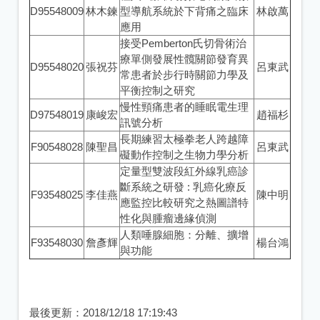
D95548009
林木鍊
型導航系統於下背痛之臨床
林啟萬
應用
接受Pemberton氏切骨術治
療單側發展性髖關節發育異
D95548020
張祝芬
呂東武
常患者於步行時關節力學及
平衡控制之研究
慢性頸痛患者的睡眠電生理
D97548019
康峻宏
趙福杉
訊號分析
長期練習太極拳老人跨越障
F90548028
陳聖昌
呂東武
礙動作控制之生物力學分析
定量型雙波段紅外線乳癌診
斷系統之研發 : 乳癌化療反
F93548025
李佳燕
陳中明
應監控比較研究之熱圖譜特
性化與腫瘤邊緣偵測
人類唾腺細胞：分離、擴增
F93548030
詹彥輝
楊台鴻
與功能
最後更新：
2018/12/18 17:19:43