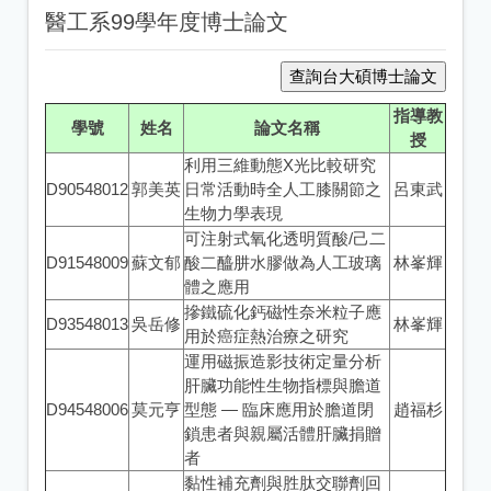
醫工系99學年度博士論文
指導教
學號
姓名
論文名稱
授
利用三維動態X光比較研究
D90548012
郭美英
日常活動時全人工膝關節之
呂東武
生物力學表現
可注射式氧化透明質酸/己二
D91548009
蘇文郁
酸二醯肼水膠做為人工玻璃
林峯輝
體之應用
摻鐵硫化鈣磁性奈米粒子應
D93548013
吳岳修
林峯輝
用於癌症熱治療之研究
運用磁振造影技術定量分析
肝臟功能性生物指標與膽道
D94548006
莫元亨
型態 — 臨床應用於膽道閉
趙福杉
鎖患者與親屬活體肝臟捐贈
者
黏性補充劑與胜肽交聯劑回