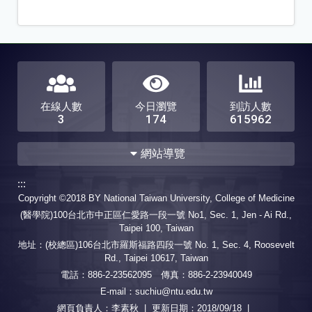
在線人數
今日瀏覽
到訪人數
3
174
615962
網站導覽
:::
公告事項
關於醫工
Copyright ©2018 BY National Taiwan University, College of Medicine
系所概況
本系教師
(醫學院)100台北市中正區仁愛路一段一號 No1, Sec. 1, Jen - Ai Rd.,
行政人員
教育目標
Taipei 100, Taiwan
本系地圖
校友專區
地址：(校總區)106台北市羅斯福路四段一號 No. 1, Sec. 4, Roosevelt
Rd., Taipei 10617, Taiwan
課程與教學
招生訊息
電話：886-2-23562095 傳真：886-2-23940049
修業規定
符合規定課程
E-mail：suchiu@ntu.edu.tw
開設課程
FAQ
網頁負責人：李素秋 | 更新日期：
2018/09/18
|
推動跨域學習
課程地圖