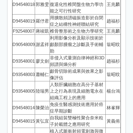
D94548018
郭雅雯
復退化性椎間盤生物力學功
王兆麟
能之可行性研究
用擴散頻譜磁振造影於自閉
D94548019
羅伃君
趙福杉
症之結構性神經聯結研究
F92548007
蔣竣凱
椎骨整形術之生物力學研究
王兆麟
利用影像分析及顯示技術於
D90548009
謝孟祥
顱顏部腫瘤之診斷及手術輔
翁昭旼
助
非侵入式量測自律神經和3D
D93548001
廖文劍
趙福杉
頻譜與熵分析
顱骨切除術成果與效果之影
D93548003
蕭輔仁
翁昭旼
像評估
人類肝臟細胞在高分子基材
D93548005
陸瑞男
上之行為表現及細胞電永在
楊台鴻
組織工程上的應用
免疫生醫感測技術應用於癌
D94548014
陳榮治
林峯輝
症早期診斷
自我組裝雙極性聚合奈米粒
D94548015
黃弘宜
黃義侑
子於載體之應用研究
植入式脈衝射頻電刺激與微