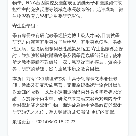
物學、RNA基因調控及細菌表面的醣分子和細胞如何調
控宿主的免疫反應等領域之專長教師等)，期許成為一微
生物學教育與學術之重要研究單位。
寄生蟲學組：
學有專長並有研究教學經驗之博士級人才5名目前教學
研究方向涵蓋寄生蟲分子生物學、寄生蟲免疫學、蟲媒
性疾病、愛滋病相關伺機性感染及宿主-寄生蟲關係之探
討，並加強醫學軟體動物學及醫學昆蟲學等課程，使本
所之教學範疇不致偏於一端，務期從面的擴展，質的提
昇，研究的精進，從而達致本所之教育目標。
本所目前有23位助理教授以上具學術專長之專兼任教
師，教學及研究設施完善，定期舉辦學術討論會以增加
對新知的吸收，以及不定期邀請國內外著名學者專家演
講，以提昇學術水準。研究成果之論文發表於國內外生
命科學相關之學術刊物。期許成為微生物學教育與學術
研究領先之地位，為人類醫療及知識做 更好的貢獻。
最後更新：
2021/08/03 18:20:23