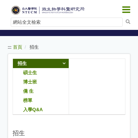
:::
跳
到
網
主
站
要
內
全
容
文
:::
首頁
招生
檢
索
招生
碩士生
博士班
僑 生
榜單
入學Q&A
招生