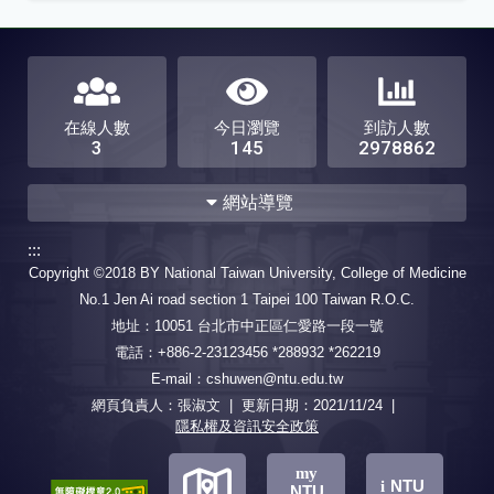
在線人數
今日瀏覽
到訪人數
3
145
2978862
網站導覽
:::
關於
訊息總覽
Copyright ©2018 BY National Taiwan University, College of Medicine
科所簡介
歷史沿革
最新消息
活動報名
No.1 Jen Ai road section 1 Taipei 100 Taiwan R.O.C.
近年重要研究成果
地址：10051 台北市中正區仁愛路一段一號
儀器設備簡介
聯絡我們
電話：+886-2-23123456 *288932 *262219
師資
課程
E-mail：cshuwen@ntu.edu.tw
楊宏志 教授
鄧述諄 教授
教學特色
必修與選修課程
網頁負責人：張淑文 | 更新日期：
2021/11/24
|
隱私權及資訊安全政策
王錦堂 教授
蔡錦華 教授
開課課表
課程Q&A
陳美如 教授
葉秀慧 教授
地
地
地
my
李財坤 教授
NTU
i
NTU