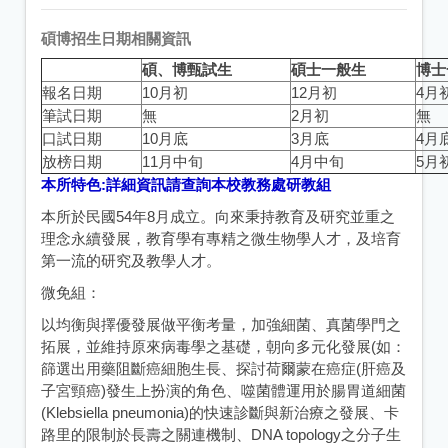
碩博招生日期相關資訊
碩、博甄試生
碩士一般生
博士
報名日期
10月初
12月初
4月
筆試日期
無
2月初
無
口試日期
10月底
3月底
4月
放榜日期
11月中旬
4月中旬
5月
本所特色:
詳細資訊請查詢本校教務處研教組
本所於民國54年8月成立。向來秉持教育及研究並重之
理念永續發展，教育學有專精之微生物學人才，及培育
第一流的研究及教學人才。
微免組：
以均衡與擇優發展做平衡考量，加強細菌、真菌學門之
拓展，並維持原來病毒學之基礎，朝向多元化發展(如：
篩選出用藥阻斷癌細胞生長、探討荷爾蒙在癌症(肝癌及
子宮頸癌)發生上扮演的角色、噬菌體運用於腸胃道細菌
(Klebsiella pneumonia)的快速診斷與新治療之發展、卡
路里的限制於長壽之關連機制、DNA topology之分子生