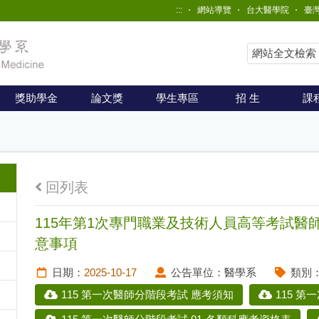
:::
網站導覽
台大醫學院
臺
獎助學金
論文獎
學生專區
招 生
課
回列表
115年第1次專門職業及技術人員高等考試醫
意事項
日期：
2025-10-17
公告單位：
醫學系
類別
115 第一次醫師分階段考試 應考須知
115 