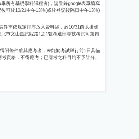
所有基礎學科課程者)，請登錄google表單填寫
後可於10/21中午13時(或於登記後隔日中午13時)
件需依規定排序放入資料袋，於10/31前以掛號
3臺北市文山區試院路1之1號考選部專技考試司第四
得附條件准其應考者，未能於考試舉行前1日具備
應考資格，不得應考；已應考之科目均不予計分。