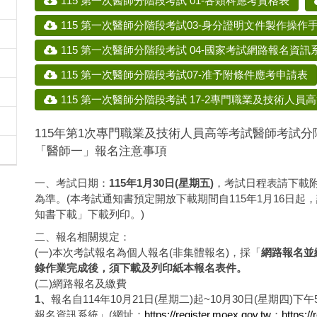
115 第一次醫師分階段考試 01-各類科應考資格表
115 第一次醫師分階段考試03-身分證明文件製作操作
115 第一次醫師分階段考試 04-國家考試網路報名資
115 第一次醫師分階段考試07-准予附條件應考申請表
115 第一次醫師分階段考試 17-2專門職業及技術人
115年第1次專門職業及技術人員高等考試醫師考試分
「醫師一」報名注意事項
一、考試日期：
115年1月30日(星期五)
，考試日程表請下載
為準。(本考試通知書預定開放下載期間自115年1月16日
知書下載」下載列印。)
二、報名相關規定：
(一)本次考試報名為個人報名(非集體報名)，採「
網路報名並
錄作業完成後，須下載及列印紙本報名表件。
(二)網路報名及繳費
1
、
報名自114年10月21日(星期二)起~10月30日(星期
報名資訊系統」(網址：
https://register.moex.gov.tw
；
https:/