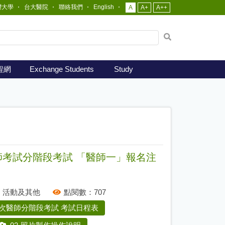
灣大學
台大醫院
聯絡我們
English
A
A+
A++
網
站
全
文
程網
Exchange Students
Study
檢
索
師考試分階段考試 「醫師一」報名注
：
活動及其他
點閱數：
707
第一次醫師分階段考試 考試日程表