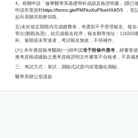
4
、
有關申請「修畢醫學系基礎學科成績及格證明書」(限已修畢
申請所需資料
https://forms.gle/PMFkoXoP9usHXATr5
，登記
起向系辦洪助教領取。
五)未於規定期限內完成繳費者，考選部不予受理報名。報名表
寄出(郵戳為憑)，始完成報名程序，報名郵寄地址：11620
科。逾期或未寄達者，考試報名無效，不得補件。
(六) 本年應屆報考醫師(一)得申請
准予附條件應考
，經審查後
應考資格或繳驗之應考資格證明文件審查不合格者，不具備
三、考試方式：筆試，測驗式試題均採電腦化測驗。
醫學系辦公室謹啟