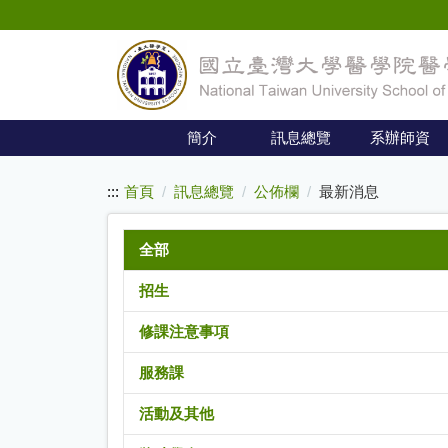
:::
跳
到
主
要
內
簡介
訊息總覽
系辦師資
容
:::
首頁
訊息總覽
公佈欄
最新消息
全部
招生
修課注意事項
服務課
活動及其他