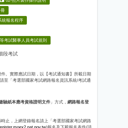
02-照片製作操作說明
手冊
訊系統報名程序
員高等考試醫事人員考試規則
階段考試
附件。實際應試日期，以【考試通知書】所載日期
起，請至「考選部國家考試網路報名資訊系統/考試通
繳驗紙本應考資格證明文件
」方式，
網路報名登
四)下午5時止，上網登錄報名請上「考選部國家考試網路
/register.moex2.nat.gov.tw
)報名及下載報名表件(請