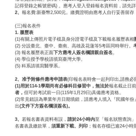
記得登錄之帳號密碼) 。應考人登入登錄報名資料前，請先
2
、
報名費:新臺幣2,500元。繳費證明由應考人自行妥善留
(三)報名表件
1.
履歷表
(1)有關上傳照片電子檔及身分證電子檔及下載報名履歷表相
(2) 分設臺北、臺中、臺南、高雄及花蓮等5考區同時舉行。
(3) 報名履歷表正面
下方應考人簽名欄請親自簽名
。
(4) 學位授予學校請填寫臺灣大學。
(5) 科系請填寫醫學系。
2
、准予附條件應考申請表
(印報名表時會一起列印出,請務必
(1)
用於114-1學期尚有必修科目修習中，無法於
報名截止日前
者，
但可於考試前一日(115年1月29日)具備應考資格。
(2)常見錯誤為畢業年月日期填錯，請應考人填入『民國年
出
(
文件下方簽名欄須簽名)。
3
、
若報名書表資料有誤，
請於24小時內
至「報名狀態查詢
名書表及繳款單，
須重新下載、列印
；報名存檔已逾24小