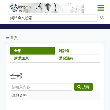
:::
跳
到
網
主
要
站
內
全
容
文
:::
首頁
檢
索
全部
研討會
演講訊息
講習課程
全部
搜尋
查無資料