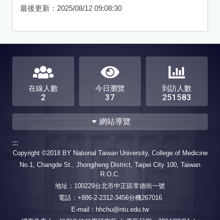
最後更新：
2025/08/12 09:08:30
在線人數
今日瀏覽
到訪人數
2
37
251583
網站導覽
:::
最新消息
本所沿革
Copyright ©2018 BY National Taiwan University, College of Medicine
No.1, Changde St., Jhongjheng District, Taipei City 100, Taiwan
所長的話
師資介紹
R.O.C.
研究生專區
地址：100229台北市中正區常德街一號
招生訊息
電話：+886-2-2312-3456分機267016
博士班研究生選定暨更換指
博士甄試
博士一般招生
E-mail：hhchu@ntu.edu.tw
導教授辦法
碩士甄試
碩士一般招生