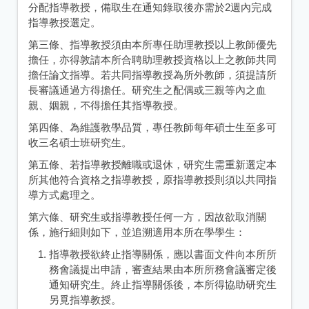
分配指導教授，備取生在通知錄取後亦需於2週內完成
指導教授選定。
第三條、指導教授須由本所專任助理教授以上教師優先
擔任，亦得敦請本所合聘助理教授資格以上之教師共同
擔任論文指導。若共同指導教授為所外教師，須提請所
長審議通過方得擔任。研究生之配偶或三親等內之血
親、姻親，不得擔任其指導教授。
第四條、為維護教學品質，專任教師每年碩士生至多可
收三名碩士班研究生。
第五條、若指導教授離職或退休，研究生需重新選定本
所其他符合資格之指導教授，原指導教授則須以共同指
導方式處理之。
第六條、研究生或指導教授任何一方，因故欲取消關
係，施行細則如下，並追溯適用本所在學學生：
指導教授欲終止指導關係，應以書面文件向本所所
務會議提出申請，審查結果由本所所務會議審定後
通知研究生。終止指導關係後，本所得協助研究生
另覓指導教授。