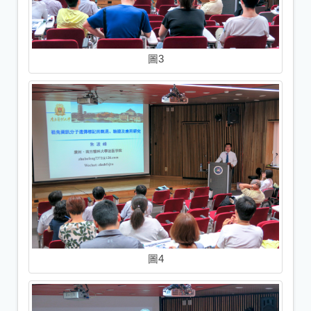
圖3
圖4