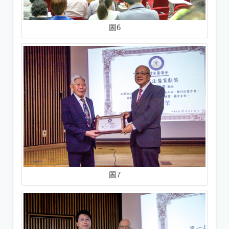
圖6
圖7