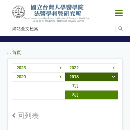
:::
跳
到
主
要
網
內
站
容
全
文
:::
首頁
檢
索
2023
2022
2020
2018
7月
8月
回列表