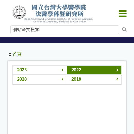
:::
跳
到
主
要
網
內
站
容
全
文
:::
首頁
檢
索
2023
2022
2020
2018