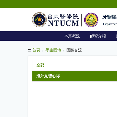
:::
跳
到
主
要
內
本系概況
師資介紹
容
:::
首頁
學生園地
國際交流
全部
海外見習心得