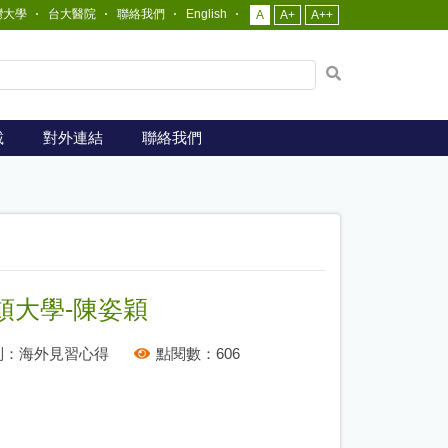
灣大學
台大醫院
聯絡我們
English
A
A+
A++
網
站
全
文
載
對外連結
聯絡我們
檢
索
頓大學-陳姿穎
別：
海外見習心得
點閱數：
606