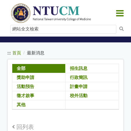
:::
跳
到
主
要
網
內
站
容
全
文
:::
首頁
最新消息
檢
索
全部
招生訊息
獎助申請
行政簡訊
活動預告
計畫申請
徵才啟事
校外活動
其他
回列表