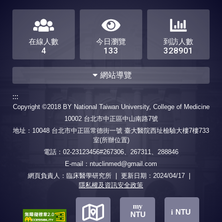
在線人數
今日瀏覽
到訪人數
4
133
328901
網站導覽
:::
系所簡介
最新消息
Copyright ©2018 BY National Taiwan University, College of Medicine
歷史沿革
2019 年
10002 台北市中正區中山南路7號
2020 年
2021 年
2022年
地址：10048 台北市中正區常德街一號 臺大醫院西址檢驗大樓7樓733
聯絡我們
室(所辦位置)
成員簡介
電話：02-23123456#267306、267311、288846
招生訊息
E-mail：ntuclinmed@gmail.com
專任教師
兼任教師
博士班
碩士班
網頁負責人：臨床醫學研究所 | 更新日期：
2024/04/17
|
合聘教師
特聘講座教授
隱私權及資訊安全政策
課程訊息
學生專區
地
地
地
my
博士班
【學分抵免】
NTU
i
NTU
博士班 (逕博、碩畢)
【逕行修讀博士學位】