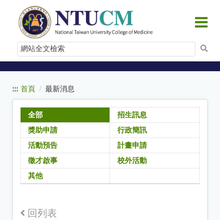
:::
跳
到
主
要
網
內
站
容
全
文
:::
首頁
最新消息
檢
索
全部
招生訊息
獎助申請
行政簡訊
活動預告
計畫申請
徵才啟事
校外活動
其他
回列表