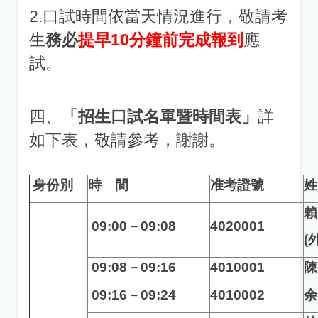
2.口試時間依當天情況進行，敬請考
生
務必
提早10分鐘前完成報到
應
試。
四、
「招生口試名單暨時間表」
詳
如下表，敬請參考，謝謝。
身份別
時 間
准考證號
姓
賴
09:00
－09:08
4020001
(
09:08
－09:16
4010001
陳
09:16
－09:24
4010002
余