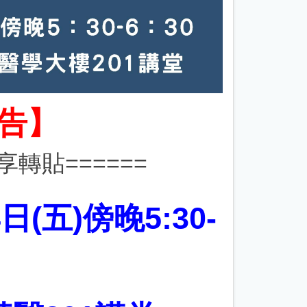
公告】
享轉貼======
日(五)傍晚5:30-