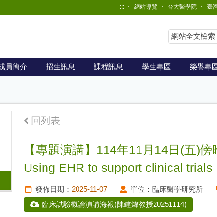
:::
網站導覽
台大醫學院
臺
成員簡介
招生訊息
課程訊息
學生專區
榮譽專
回列表
【專題演講】114年11月14日(五)傍晚
Using EHR to support clinical trials
發佈日期：
2025-11-07
單位：
臨床醫學研究所
臨床試驗概論演講海報(陳建煒教授20251114)