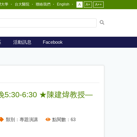
灣大學
台大醫院
聯絡我們
English
A
A+
A++
網
站
全
文
區
活動訊息
Facebook
檢
索
5:30-6:30 ★陳建煒教授—
類別：
專題演講
點閱數：
63