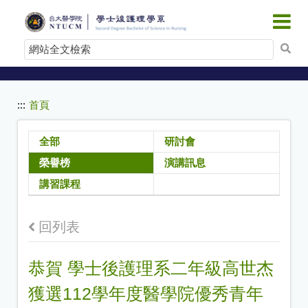
:::
跳
到
網
主
站
要
內
全
容
文
:::
首頁
檢
索
全部
研討會
榮譽榜
演講訊息
講習課程
回列表
恭賀 學士後護理系二年級高世杰
獲選112學年度醫學院優秀青年